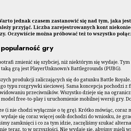
rto jednak czasem zastanowić się nad tym, jaka jest
r należy przyjąć. Liczba zarejestrowanych kont nieko
zy. Oczywiście można próbować też to wszystko połąc
 popularność gry
potrafi zmienić się szybciej, niż niektórym się wydaje. Ty
taką grą jest PlayerUnknown’s Battlegrounds (PUBG).
ych produkcji zaliczających się do gatunku Battle Royale
ego typu rozgrywki sieciowej. Sama koncepcja pochodzi z 
ikwidowaniu przeciwników. Wszystko dzieje się na ogranicz
na model free-to-play i uruchomienie mobilnej wersji gry.
e (i nie chodzi wyłącznie o tę grę). Krótko mówiąc, coraz 
 wydaje się coraz więcej osób dochodzi do wniosku, że gr
my zamknięci i co za tym idzie, zaczęliśmy szukać altern
nie teraz, to w przyszłości. Nie wydaje się, abyśmy mieli 