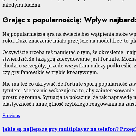
młodymi ludźmi.
Grając z popularnością: Wpływ najbard
Najpopularniejsza gra na świecie bez wątpienia może w
roku. Duże znaczenie miało przejście na model free-to-pl
Oczywiście trzeba też pamiętać o tym, że określenie „na
stwierdzić, że taką grą zdecydowanie jest Fortnite. Można
chodzi o szczegóły, przede wszystkim należy podkreślić, 
czy gry fanowskie w trybie kreatywnym.
Nie ma też co ukrywać, że Fortnite sporą popularność 
tytułem. Nic też nie wskazuje na to, aby zainteresowanie 
prostu ogromna. Sytuacja ta pokazuje, że tak naprawdę n
elastyczność i umiejętność szybkiego reagowania na zaist
Continue
Previous
Previous
post:
Reading
Jakie są najlepsze gry multiplayer na telefon? Prze