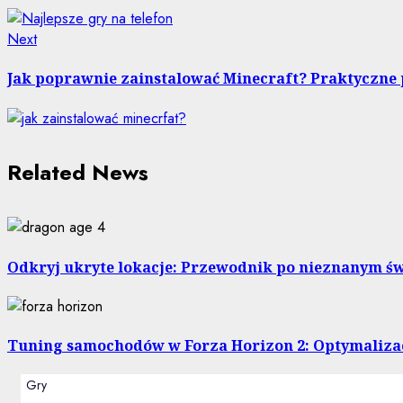
Next
Next
post:
Jak poprawnie zainstalować Minecraft? Praktyczne
Related News
Odkryj ukryte lokacje: Przewodnik po nieznanym św
Tuning samochodów w Forza Horizon 2: Optymalizac
Gry