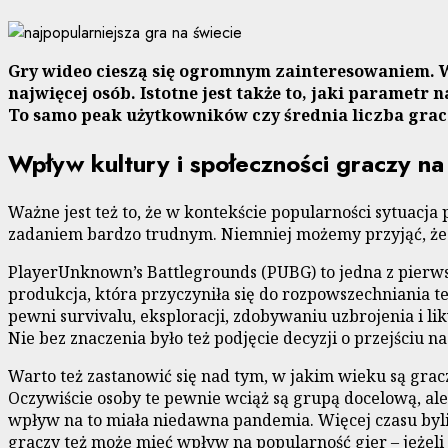
Gry wideo cieszą się ogromnym zainteresowaniem. Wa
najwięcej osób. Istotne jest także to, jaki paramet
To samo peak użytkowników czy średnia liczba grac
Wpływ kultury i społeczności graczy na
Ważne jest też to, że w kontekście popularności sytuacja 
zadaniem bardzo trudnym. Niemniej możemy przyjąć, że 
PlayerUnknown’s Battlegrounds (PUBG) to jedna z pierwsz
produkcja, która przyczyniła się do rozpowszechniania t
pewni survivalu, eksploracji, zdobywaniu uzbrojenia i l
Nie bez znaczenia było też podjęcie decyzji o przejściu 
Warto też zastanowić się nad tym, w jakim wieku są gracz
Oczywiście osoby te pewnie wciąż są grupą docelową, ale
wpływ na to miała niedawna pandemia. Więcej czasu byliś
graczy też może mieć wpływ na popularność gier – jeżeli 