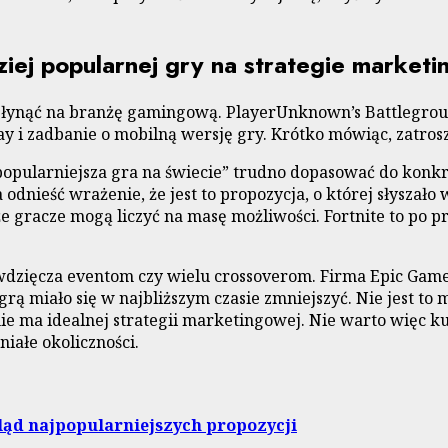
ziej popularnej gry na strategie marke
płynąć na branżę gamingową. PlayerUnknown’s Battlegroun
ay i zadbanie o mobilną wersję gry. Krótko mówiąc, zatrosz
jpopularniejsza gra na świecie” trudno dopasować do konkr
 odnieść wrażenie, że jest to propozycja, o której słyszało
że gracze mogą liczyć na masę możliwości. Fortnite to po 
zawdzięcza eventom czy wielu crossoverom. Firma Epic Ga
grą miało się w najbliższym czasie zmniejszyć. Nie jest to 
ie ma idealnej strategii marketingowej. Nie warto więc ku
niałe okoliczności.
gląd najpopularniejszych propozycji