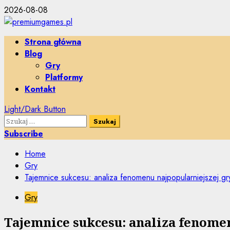
Skip
2026-08-08
to
content
Primary
Strona główna
Menu
Blog
Gry
Platformy
Kontakt
Light/Dark Button
Szukaj:
Subscribe
Home
Gry
Tajemnice sukcesu: analiza fenomenu najpopularniejszej gr
Gry
Tajemnice sukcesu: analiza fenomen